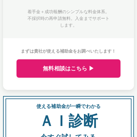
着手金＋成功報酬のシンプルな料金体系。
不採択時の再申請無料。入金までサポート
します。
まずは貴社が使える補助金をお調べいたします！
無料相談はこちら ▶
使える補助金が一瞬でわかる
会
ＡＩ診断