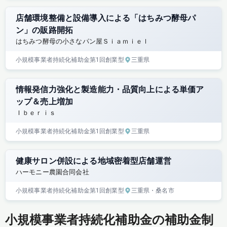
店舗環境整備と設備導入による「はちみつ酵母パ
ン」の販路開拓
はちみつ酵母の小さなパン屋Ｓｉａｍｉｅｌ
小規模事業者持続化補助金
第1回
創業型
三重県
情報発信力強化と製造能力・品質向上による単価ア
ップ＆売上増加
Ｉｂｅｒｉｓ
小規模事業者持続化補助金
第1回
創業型
三重県
健康サロン併設による地域密着型店舗運営
ハーモニー農園合同会社
小規模事業者持続化補助金
第1回
創業型
三重県
・桑名市
小規模事業者持続化補助金の補助金制