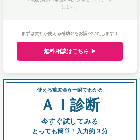
します。
まずは貴社が使える補助金をお調べいたします！
無料相談はこちら ▶
使える補助金が一瞬でわかる
会
ＡＩ診断
今すぐ試してみる
都
とっても簡単！入力約３分