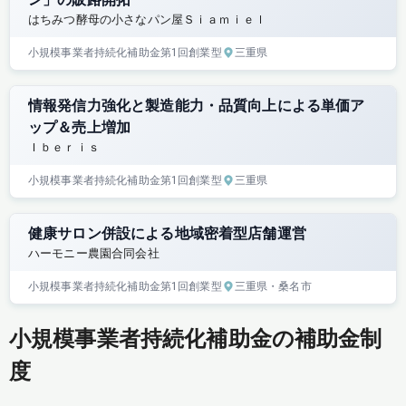
はちみつ酵母の小さなパン屋Ｓｉａｍｉｅｌ
小規模事業者持続化補助金
第1回
創業型
三重県
情報発信力強化と製造能力・品質向上による単価ア
ップ＆売上増加
Ｉｂｅｒｉｓ
小規模事業者持続化補助金
第1回
創業型
三重県
健康サロン併設による地域密着型店舗運営
ハーモニー農園合同会社
小規模事業者持続化補助金
第1回
創業型
三重県
・桑名市
小規模事業者持続化補助金の補助金制
度