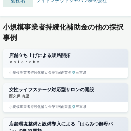
会社名
フィトンチッドジャパン株式会社
小規模事業者持続化補助金の他の採択
事例
店舗立ち上げによる販路開拓
ｃｏｌｏｒｏｂｅ
小規模事業者持続化補助金
第1回
創業型
三重県
女性ライフステージ対応型サロンの開設
西久保 有里
小規模事業者持続化補助金
第1回
創業型
三重県
店舗環境整備と設備導入による「はちみつ酵母パ
ン」の販路開拓