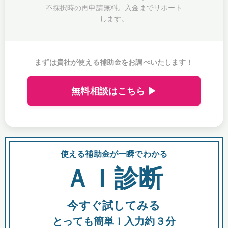
不採択時の再申請無料。入金までサポート
します。
まずは貴社が使える補助金をお調べいたします！
無料相談はこちら ▶
使える補助金が一瞬でわかる
会
ＡＩ診断
今すぐ試してみる
都
とっても簡単！入力約３分