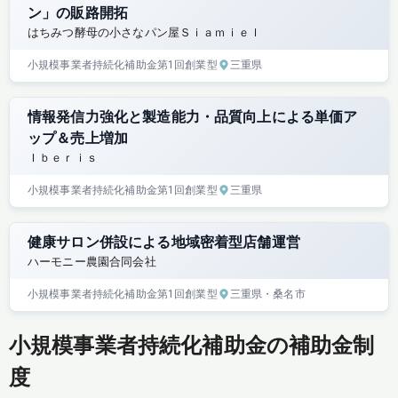
ン」の販路開拓
はちみつ酵母の小さなパン屋Ｓｉａｍｉｅｌ
小規模事業者持続化補助金
第1回
創業型
三重県
情報発信力強化と製造能力・品質向上による単価ア
ップ＆売上増加
Ｉｂｅｒｉｓ
小規模事業者持続化補助金
第1回
創業型
三重県
健康サロン併設による地域密着型店舗運営
ハーモニー農園合同会社
小規模事業者持続化補助金
第1回
創業型
三重県
・桑名市
小規模事業者持続化補助金の補助金制
度