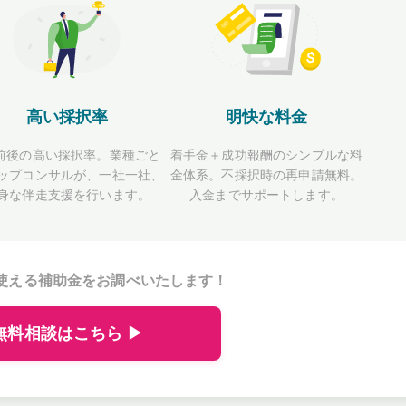
高い採択率
明快な料金
前後の高い採択率。業種ごと
着手金＋成功報酬のシンプルな料
ップコンサルが、一社一社、
金体系。不採択時の再申請無料。
身な伴走支援を行います。
入金までサポートします。
使える補助金をお調べいたします！
無料相談はこちら ▶