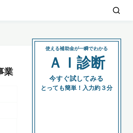
使える補助金が一瞬でわかる
会社
ＡＩ診断
所在
事業
今すぐ試してみる
都道府
とっても簡単！入力約３分
市区町