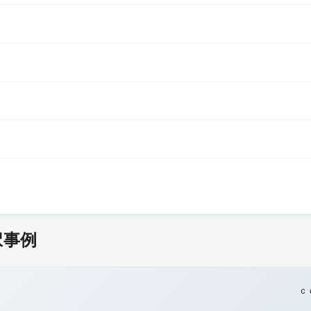
択事例
ｃ