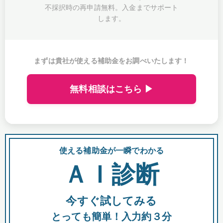
不採択時の再申請無料。入金までサポート
します。
まずは貴社が使える補助金をお調べいたします！
無料相談はこちら ▶
使える補助金が一瞬でわかる
会
ＡＩ診断
今すぐ試してみる
都
とっても簡単！入力約３分