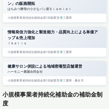
ン」の販路開拓
はちみつ酵母の小さなパン屋Ｓｉａｍｉｅｌ
小規模事業者持続化補助金
第1回
創業型
三重県
情報発信力強化と製造能力・品質向上による単価ア
ップ＆売上増加
Ｉｂｅｒｉｓ
小規模事業者持続化補助金
第1回
創業型
三重県
健康サロン併設による地域密着型店舗運営
ハーモニー農園合同会社
小規模事業者持続化補助金
第1回
創業型
三重県
・桑名市
小規模事業者持続化補助金の補助金制
度