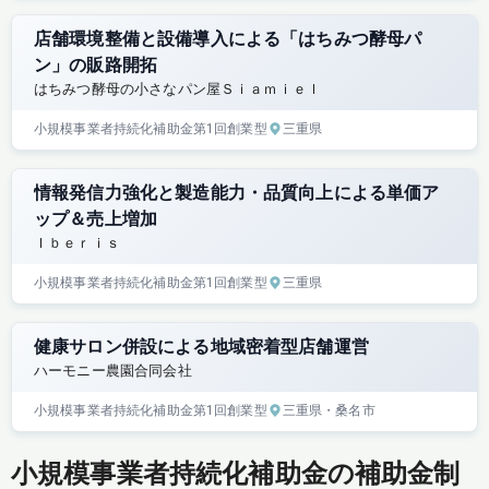
店舗環境整備と設備導入による「はちみつ酵母パ
ン」の販路開拓
はちみつ酵母の小さなパン屋Ｓｉａｍｉｅｌ
小規模事業者持続化補助金
第1回
創業型
三重県
情報発信力強化と製造能力・品質向上による単価ア
ップ＆売上増加
Ｉｂｅｒｉｓ
小規模事業者持続化補助金
第1回
創業型
三重県
健康サロン併設による地域密着型店舗運営
ハーモニー農園合同会社
小規模事業者持続化補助金
第1回
創業型
三重県
・桑名市
小規模事業者持続化補助金の補助金制