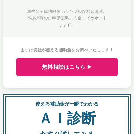
着手金＋成功報酬のシンプルな料金体系。
不採択時の再申請無料。入金までサポート
します。
まずは貴社が使える補助金をお調べいたします！
無料相談はこちら ▶
使える補助金が一瞬でわかる
会
ＡＩ診断