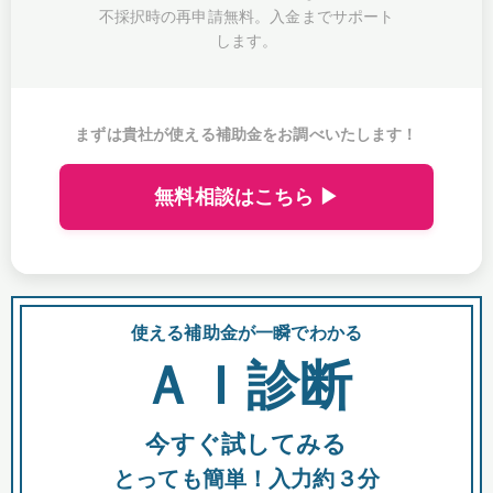
不採択時の再申請無料。入金までサポート
します。
まずは貴社が使える補助金をお調べいたします！
無料相談はこちら ▶
使える補助金が一瞬でわかる
会
ＡＩ診断
今すぐ試してみる
都
とっても簡単！入力約３分