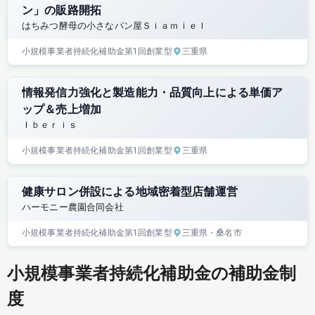
ン」の販路開拓
はちみつ酵母の小さなパン屋Ｓｉａｍｉｅｌ
小規模事業者持続化補助金
第1回
創業型
三重県
情報発信力強化と製造能力・品質向上による単価ア
ップ＆売上増加
Ｉｂｅｒｉｓ
小規模事業者持続化補助金
第1回
創業型
三重県
健康サロン併設による地域密着型店舗運営
ハーモニー農園合同会社
小規模事業者持続化補助金
第1回
創業型
三重県
・桑名市
小規模事業者持続化補助金の補助金制
度