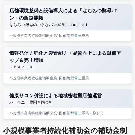
店舗環境整備と設備導入による「はちみつ酵母パ
ン」の販路開拓
はちみつ酵母の小さなパン屋Ｓｉａｍｉｅｌ
小規模事業者持続化補助金
第1回
創業型
三重県
情報発信力強化と製造能力・品質向上による単価ア
ップ＆売上増加
Ｉｂｅｒｉｓ
小規模事業者持続化補助金
第1回
創業型
三重県
健康サロン併設による地域密着型店舗運営
ハーモニー農園合同会社
小規模事業者持続化補助金
第1回
創業型
三重県
・桑名市
小規模事業者持続化補助金の補助金制