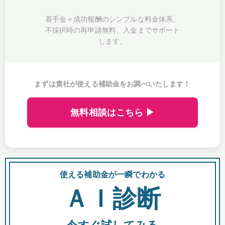
着手金＋成功報酬のシンプルな料金体系。
不採択時の再申請無料。入金までサポート
します。
まずは貴社が使える補助金をお調べいたします！
無料相談はこちら ▶
使える補助金が一瞬でわかる
会
ＡＩ診断