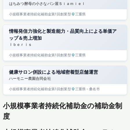
はちみつ酵母の小さなパン屋Ｓｉａｍｉｅｌ
小規模事業者持続化補助金
第1回
創業型
三重県
情報発信力強化と製造能力・品質向上による単価ア
ップ＆売上増加
Ｉｂｅｒｉｓ
小規模事業者持続化補助金
第1回
創業型
三重県
健康サロン併設による地域密着型店舗運営
ハーモニー農園合同会社
小規模事業者持続化補助金
第1回
創業型
三重県
・桑名市
小規模事業者持続化補助金の補助金制
度