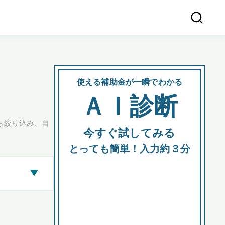
使える補助金が一瞬でわかる
会社
ＡＩ診断
所在
ら絞り込み、自
今すぐ試してみる
都道府
とっても簡単！入力約３分
▶
市区町