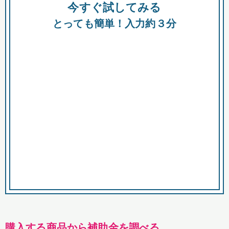
今すぐ試してみる
種類
都
補助金
とっても簡単！入力約３分
助成金
融資
出資
公募期間
市
募集中のみ
購入する商品・サービス
商品で絞り込む
対象経費で絞り込む
キーワード
購入する商品から補助金を調べる