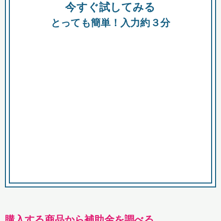
今すぐ試してみる
種類
都
補助金
とっても簡単！入力約３分
助成金
融資
出資
公募期間
市
募集中のみ
購入する商品・サービス
商品で絞り込む
対象経費で絞り込む
キーワード
購入する商品から補助金を調べる