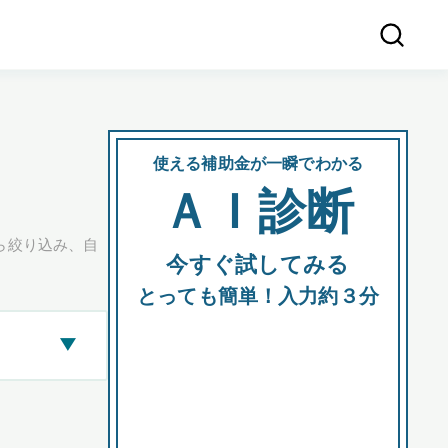
使える補助金が一瞬でわかる
会社
ＡＩ診断
所在
ら絞り込み、自
今すぐ試してみる
都道府
とっても簡単！入力約３分
▶
市区町