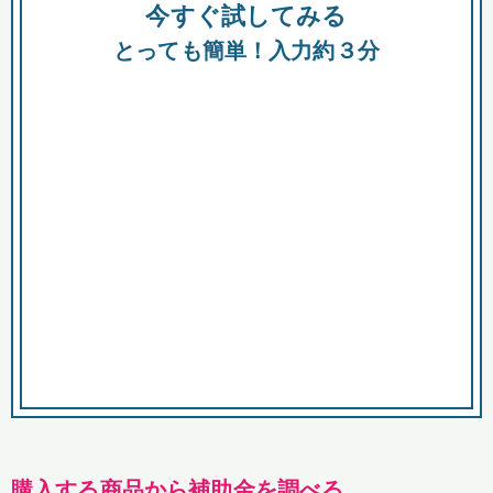
今すぐ試してみる
種類
都
補助金
とっても簡単！入力約３分
助成金
融資
出資
公募期間
市
募集中のみ
購入する商品・サービス
商品で絞り込む
対象経費で絞り込む
キーワード
購入する商品から補助金を調べる