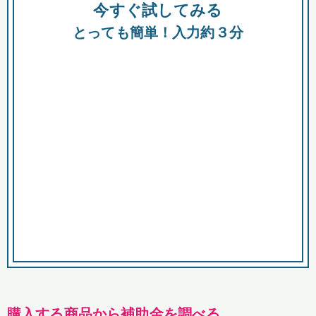
今すぐ試してみる
種類
都
補助金
とっても簡単！入力約３分
助成金
融資
出資
公募期間
市
募集中のみ
購入する商品・サービス
商品で絞り込む
対象経費で絞り込む
キーワード
購入する商品から補助金を調べる