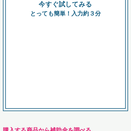
今すぐ試してみる
種類
都
補助金
とっても簡単！入力約３分
助成金
融資
出資
公募期間
市
募集中のみ
購入する商品・サービス
商品で絞り込む
対象経費で絞り込む
キーワード
購入する商品から補助金を調べる