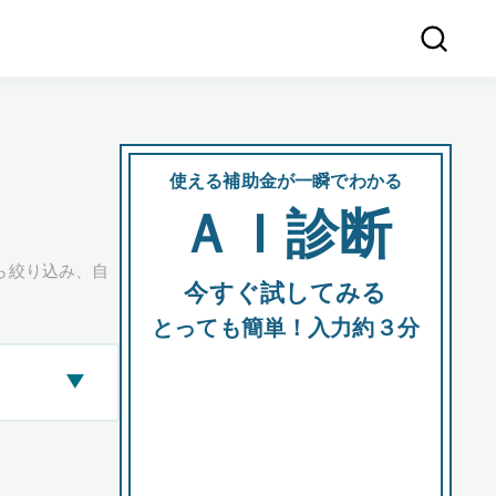
使える補助金が一瞬でわかる
会社
ＡＩ診断
所在
ら絞り込み、自
今すぐ試してみる
都道府
とっても簡単！入力約３分
▶
市区町