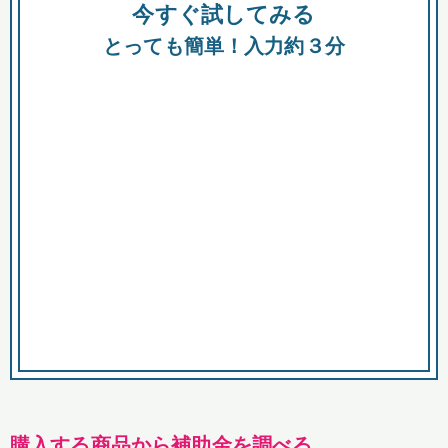
今すぐ試してみる
種類
都
補助金
とっても簡単！入力約３分
助成金
融資
出資
公募期間
市
募集中のみ
購入する商品・サービス
商品で絞り込む
対象経費で絞り込む
キーワード
購入する商品から補助金を調べる