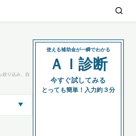
使える補助金が一瞬でわかる
会社
ＡＩ診断
所在
ら絞り込み、自
今すぐ試してみる
都道府
とっても簡単！入力約３分
▶
市区町