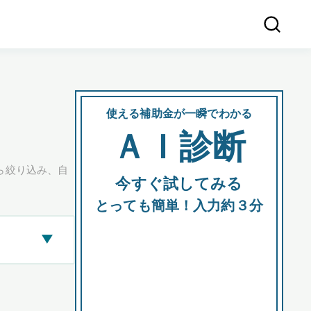
使える補助金が一瞬でわかる
会社
ＡＩ診断
所在
ら絞り込み、自
今すぐ試してみる
都道府
とっても簡単！入力約３分
▶
市区町