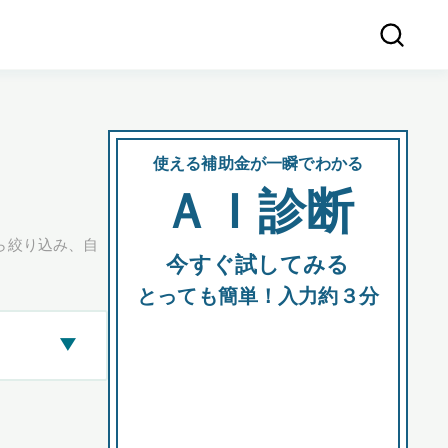
使える補助金が一瞬でわかる
会社
ＡＩ診断
所在
ら絞り込み、自
今すぐ試してみる
都道府
とっても簡単！入力約３分
▶
市区町