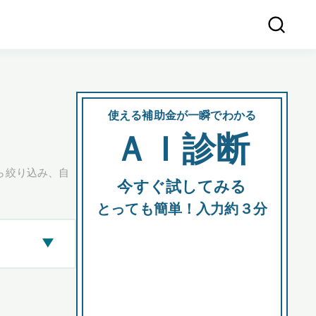
使える補助金が一瞬でわかる
会社
ＡＩ診断
所在
ら絞り込み、自
今すぐ試してみる
都道府
とっても簡単！入力約３分
▶
市区町