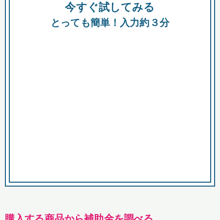
今すぐ試してみる
種類
都
補助金
とっても簡単！入力約３分
助成金
融資
出資
公募期間
市
募集中のみ
購入する商品・サービス
商品で絞り込む
対象経費で絞り込む
キーワード
購入する商品から補助金を調べる