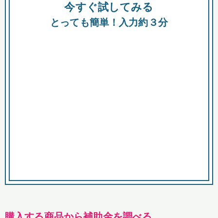
今すぐ試してみる
種類
都
補助金
とっても簡単！入力約３分
助成金
融資
出資
公募期間
市
募集中のみ
購入する商品・サービス
商品で絞り込む
対象経費で絞り込む
キーワード
購入する商品から補助金を調べる