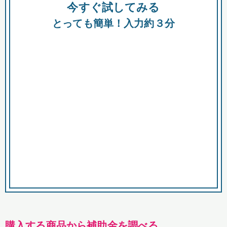
今すぐ試してみる
種類
都
補助金
とっても簡単！入力約３分
助成金
融資
出資
公募期間
市
募集中のみ
購入する商品・サービス
商品で絞り込む
対象経費で絞り込む
キーワード
購入する商品から補助金を調べる