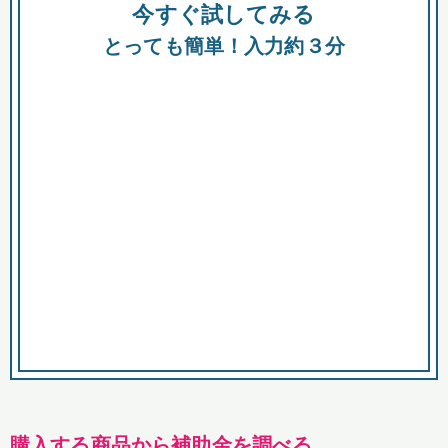
今すぐ試してみる
種類
都
補助金
とっても簡単！入力約３分
助成金
融資
出資
公募期間
市
募集中のみ
購入する商品・サービス
商品で絞り込む
対象経費で絞り込む
キーワード
購入する商品から補助金を調べる