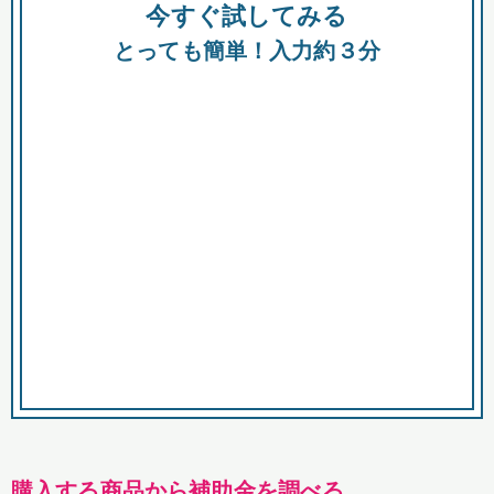
今すぐ試してみる
種類
都
補助金
とっても簡単！入力約３分
助成金
融資
出資
公募期間
市
募集中のみ
購入する商品・サービス
商品で絞り込む
対象経費で絞り込む
キーワード
購入する商品から補助金を調べる