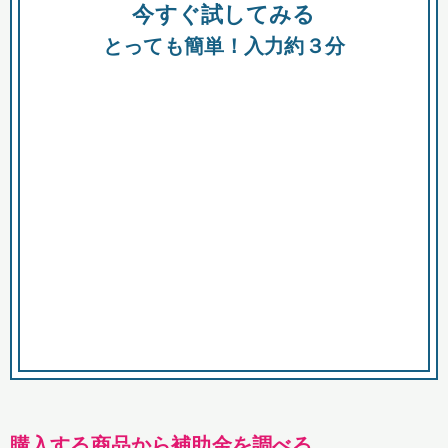
今すぐ試してみる
種類
都
補助金
とっても簡単！入力約３分
助成金
融資
出資
公募期間
市
募集中のみ
購入する商品・サービス
商品で絞り込む
対象経費で絞り込む
キーワード
購入する商品から補助金を調べる