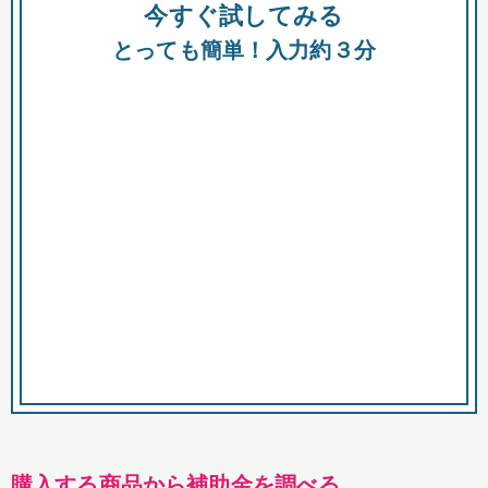
今すぐ試してみる
種類
都
補助金
とっても簡単！入力約３分
助成金
融資
出資
公募期間
市
募集中のみ
購入する商品・サービス
商品で絞り込む
対象経費で絞り込む
キーワード
購入する商品から補助金を調べる