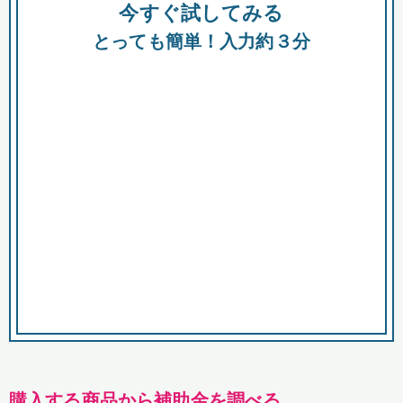
今すぐ試してみる
種類
都
補助金
とっても簡単！入力約３分
助成金
融資
出資
公募期間
市
募集中のみ
購入する商品・サービス
商品で絞り込む
対象経費で絞り込む
キーワード
購入する商品から補助金を調べる