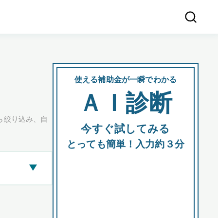
使える補助金が一瞬でわかる
会社
ＡＩ診断
所在
ら絞り込み、自
今すぐ試してみる
都道府
とっても簡単！入力約３分
▶
市区町