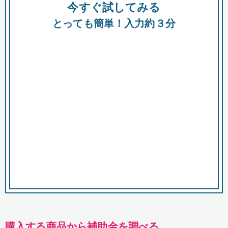
今すぐ試してみる
種類
都
補助金
とっても簡単！入力約３分
助成金
融資
出資
公募期間
市
募集中のみ
購入する商品・サービス
商品で絞り込む
対象経費で絞り込む
キーワード
購入する商品から補助金を調べる