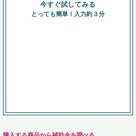
今すぐ試してみる
種類
都
補助金
とっても簡単！入力約３分
助成金
融資
出資
公募期間
市
募集中のみ
購入する商品・サービス
商品で絞り込む
対象経費で絞り込む
キーワード
購入する商品から補助金を調べる