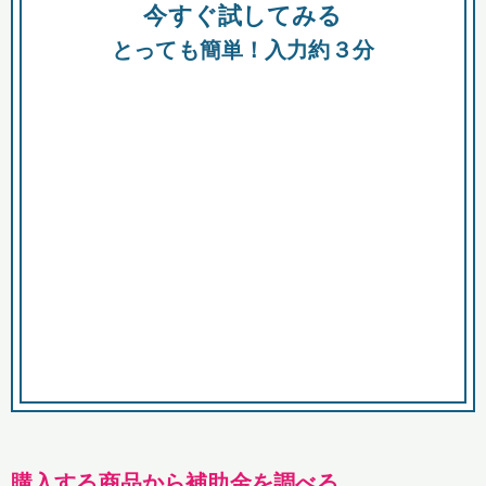
今すぐ試してみる
種類
都
補助金
とっても簡単！入力約３分
助成金
融資
出資
公募期間
市
募集中のみ
購入する商品・サービス
商品で絞り込む
対象経費で絞り込む
キーワード
購入する商品から補助金を調べる