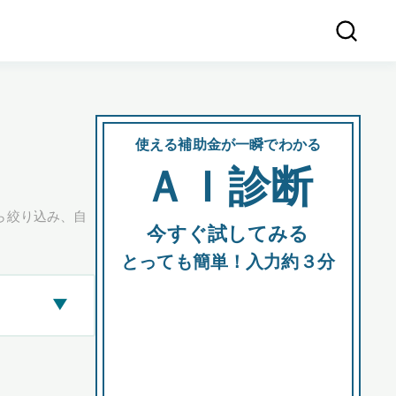
使える補助金が一瞬でわかる
会社
ＡＩ診断
所在
ら絞り込み、自
今すぐ試してみる
都道府
とっても簡単！入力約３分
▶
市区町