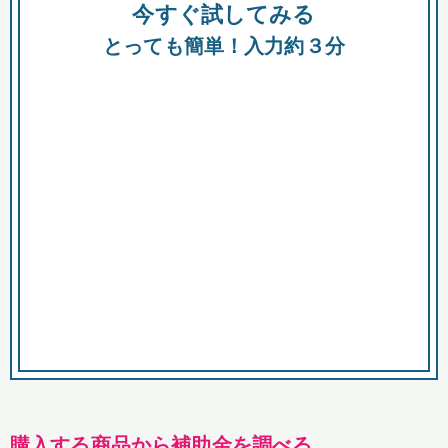
今すぐ試してみる
種類
都
補助金
とっても簡単！入力約３分
助成金
融資
出資
公募期間
市
募集中のみ
購入する商品・サービス
商品で絞り込む
対象経費で絞り込む
キーワード
購入する商品から補助金を調べる