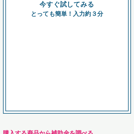
今すぐ試してみる
種類
都
補助金
とっても簡単！入力約３分
助成金
融資
出資
公募期間
市
募集中のみ
購入する商品・サービス
商品で絞り込む
対象経費で絞り込む
キーワード
購入する商品から補助金を調べる