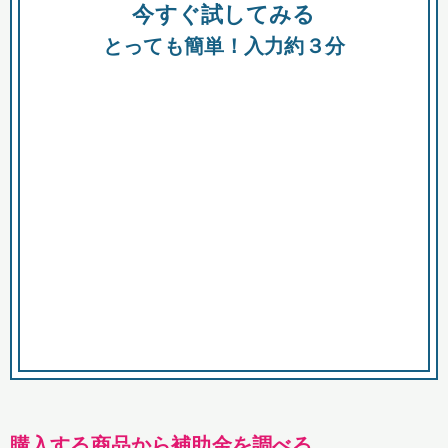
今すぐ試してみる
種類
都
補助金
とっても簡単！入力約３分
助成金
融資
出資
公募期間
市
募集中のみ
購入する商品・サービス
商品で絞り込む
対象経費で絞り込む
キーワード
購入する商品から補助金を調べる