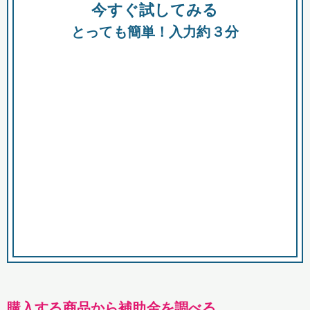
今すぐ試してみる
種類
都
補助金
とっても簡単！入力約３分
助成金
融資
出資
公募期間
市
募集中のみ
購入する商品・サービス
商品で絞り込む
対象経費で絞り込む
キーワード
購入する商品から補助金を調べる