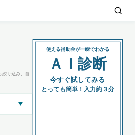
使える補助金が一瞬でわかる
会社
ＡＩ診断
所在
ら絞り込み、自
今すぐ試してみる
都道府
とっても簡単！入力約３分
▶
市区町