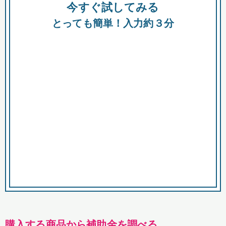
今すぐ試してみる
種類
都
補助金
とっても簡単！入力約３分
助成金
融資
出資
公募期間
市
募集中のみ
購入する商品・サービス
商品で絞り込む
対象経費で絞り込む
キーワード
購入する商品から補助金を調べる