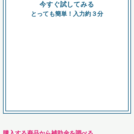
今すぐ試してみる
種類
都
補助金
とっても簡単！入力約３分
助成金
融資
出資
公募期間
市
募集中のみ
購入する商品・サービス
商品で絞り込む
対象経費で絞り込む
キーワード
購入する商品から補助金を調べる