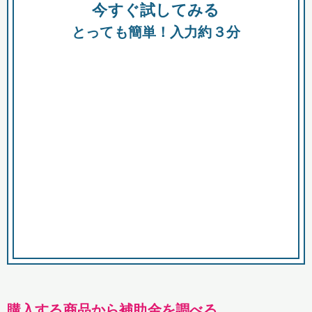
今すぐ試してみる
種類
都
補助金
とっても簡単！入力約３分
助成金
融資
出資
公募期間
市
募集中のみ
購入する商品・サービス
商品で絞り込む
対象経費で絞り込む
キーワード
購入する商品から補助金を調べる