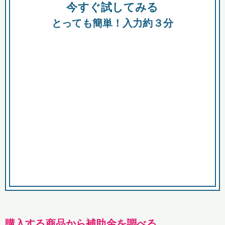
今すぐ試してみる
種類
都
補助金
とっても簡単！入力約３分
助成金
融資
出資
公募期間
市
募集中のみ
購入する商品・サービス
商品で絞り込む
対象経費で絞り込む
キーワード
購入する商品から補助金を調べる