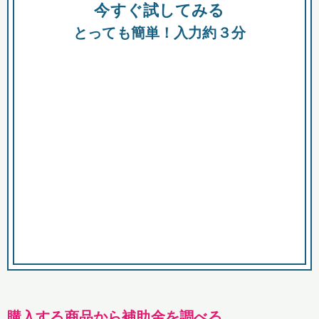
今すぐ試してみる
種類
都
補助金
とっても簡単！入力約３分
助成金
融資
出資
公募期間
市
募集中のみ
購入する商品・サービス
商品で絞り込む
対象経費で絞り込む
キーワード
購入する商品から補助金を調べる