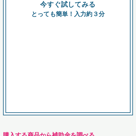
今すぐ試してみる
種類
都
補助金
とっても簡単！入力約３分
助成金
融資
出資
公募期間
市
募集中のみ
購入する商品・サービス
商品で絞り込む
対象経費で絞り込む
キーワード
購入する商品から補助金を調べる