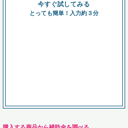
今すぐ試してみる
種類
都
補助金
とっても簡単！入力約３分
助成金
融資
出資
公募期間
市
募集中のみ
購入する商品・サービス
商品で絞り込む
対象経費で絞り込む
キーワード
購入する商品から補助金を調べる