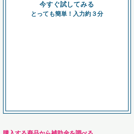
今すぐ試してみる
種類
都
補助金
とっても簡単！入力約３分
助成金
融資
出資
公募期間
市
募集中のみ
購入する商品・サービス
商品で絞り込む
対象経費で絞り込む
キーワード
購入する商品から補助金を調べる