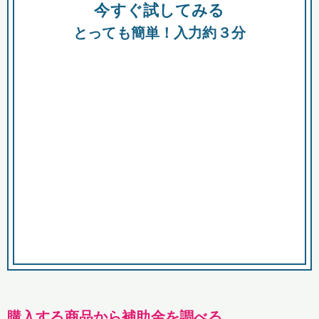
今すぐ試してみる
種類
都
補助金
とっても簡単！入力約３分
助成金
融資
出資
公募期間
市
募集中のみ
購入する商品・サービス
商品で絞り込む
対象経費で絞り込む
キーワード
購入する商品から補助金を調べる