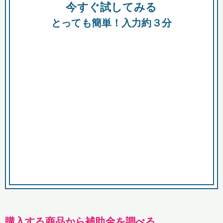
今すぐ試してみる
種類
都
補助金
とっても簡単！入力約３分
助成金
融資
出資
公募期間
市
募集中のみ
購入する商品・サービス
商品で絞り込む
対象経費で絞り込む
キーワード
購入する商品から補助金を調べる